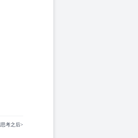
别思考之后
>