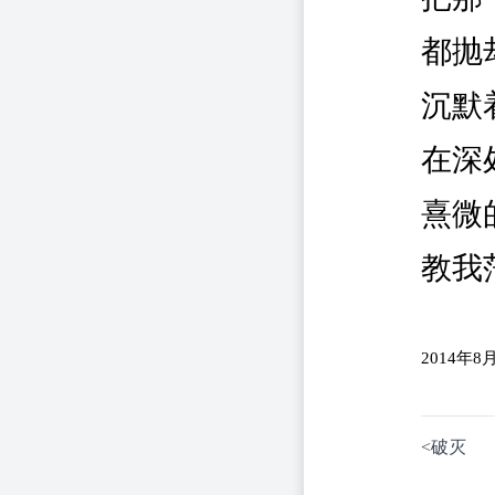
都抛
沉默
在深
熹微
教我
2014年8
<
破灭