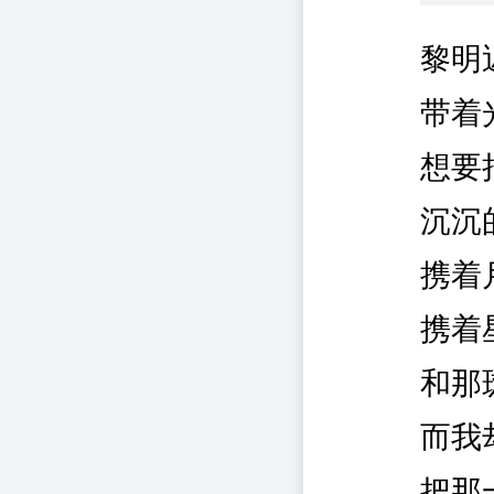
黎明
带着
想要
沉沉
携着
携着
和那
而我
把那