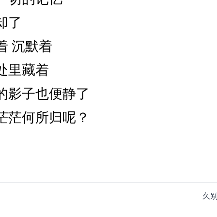
却了
着 沉默着
处里藏着
的影子也便静了
茫茫何所归呢？
月
久