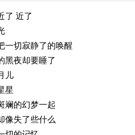
近了 近了
光
把一切寂静了的唤醒
的黑夜却要睡了
月儿
星星
斑斓的幻梦一起
却像失了些什么
一切的记忆