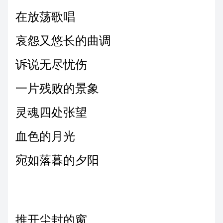
在放荡歌唱
哀怨又悠长的曲调
诉说无尽忧伤
一片残败的景象
灵魂四处张望
血色的月光
宛如落暮的夕阳
推开尘封的窗